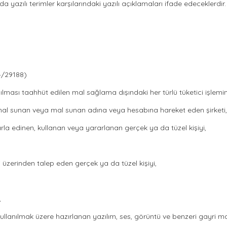
ılı terimler karşılarındaki yazılı açıklamaları ifade edeceklerdir.
4/29188)
lması taahhüt edilen mal sağlama dışındaki her türlü tüketici işlemi
 mal sunan veya mal sunan adına veya hesabına hareket eden şirketi,
la edinen, kullanan veya yararlanan gerçek ya da tüzel kişiyi,
i üzerinden talep eden gerçek ya da tüzel kişiyi,
,
ullanılmak üzere hazırlanan yazılım, ses, görüntü ve benzeri gayri ma