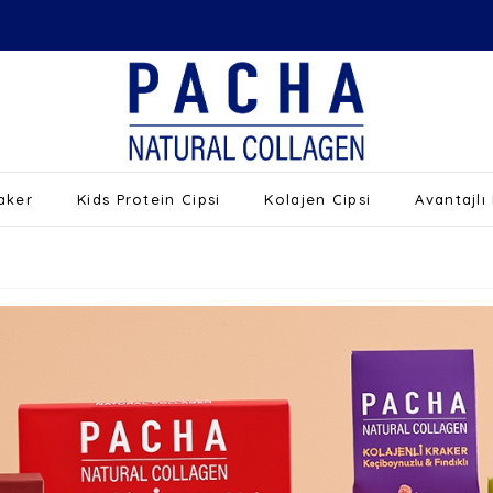
raker
Kids Protein Cipsi
Kolajen Cipsi
Avantajlı