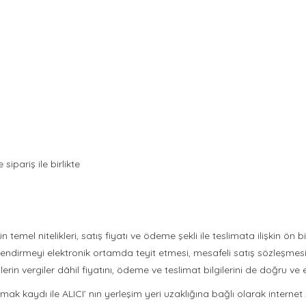
sipariş ile birlikte
 temel nitelikleri, satış fiyatı ve ödeme şekli ile teslimata ilişkin ön 
gilendirmeyi elektronik ortamda teyit etmesi, mesafeli satış sözleşmes
ünlerin vergiler dâhil fiyatını, ödeme ve teslimat bilgilerini de doğru v
 kaydı ile ALICI’ nın yerleşim yeri uzaklığına bağlı olarak internet si