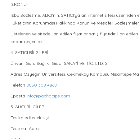
3.KONU
İşbu Sözleşme, ALICI’nın, SATICI’ya ait internet sitesi üzerinden ele
Tüketicinin Korunması Hakkında Kanun ve Mesafeli Sözleşmelere 
Listelenen ve sitede ilan edilen fiyatlar satış fiyatıdır. İlan edil
kadar geçerlidir.
4. SATICI BİLGİLERİ
Ünvanı Guru Sağlıklı Gıda SANAYİ VE TİC. LTD. ŞTİ.
Adres Özyeğin Üniversitesi, Çekmeköy Kampüsü Nişantepe Ma
Telefon
0850 308 4868
Eposta
info@pachacips.com
5. ALICI BİLGİLERİ
Teslim edilecek kişi
Teslimat Adresi