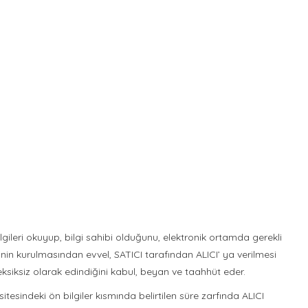
bilgileri okuyup, bilgi sahibi olduğunu, elektronik ortamda gerekli
inin kurulmasından evvel, SATICI tarafından ALICI’ ya verilmesi
e eksiksiz olarak edindiğini kabul, beyan ve taahhüt eder.
tesindeki ön bilgiler kısmında belirtilen süre zarfında ALICI