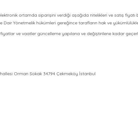
ktronik ortamda siparişini verdiği aşağıda nitelikleri ve satış fiyatı bel
Dair Yönetmelik hükümleri gereğince tarafların hak ve yükümlülükler
en fiyatlar ve vaatler güncelleme yapılana ve değiştirilene kadar geçerlid
hallesi Orman Sokak 34794 Çekmeköy İstanbul