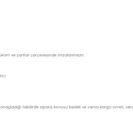
üküm ve şartlar çerçevesinde imzalanmıştır.
)
ır)
onayladığı takdirde sipariş konusu bedeli ve varsa kargo ücreti, vergi