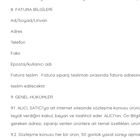
8. FATURA BİLGİLERİ
Ad/Soyad/Unvan
Adres
Telefon
Faks
Eposta/kullanıcı adı
Fatura teslim : Fatura sipariş teslimatı sırasında fatura adresine 
teslim edilecektir.
9. GENEL HÜKÜMLER
9.1. ALICI, SATICI’ya ait internet sitesinde sözleşme konusu ürünün
teyidi verdiğini kabul, beyan ve taahhüt eder. ALICI’nın; Ön Bil
gereken adresi, siparişi verilen ürünlere ait temel özellikleri, ür
9.2. Sözleşme konusu her bir ürün, 30 günlük yasal süreyi aşmamak