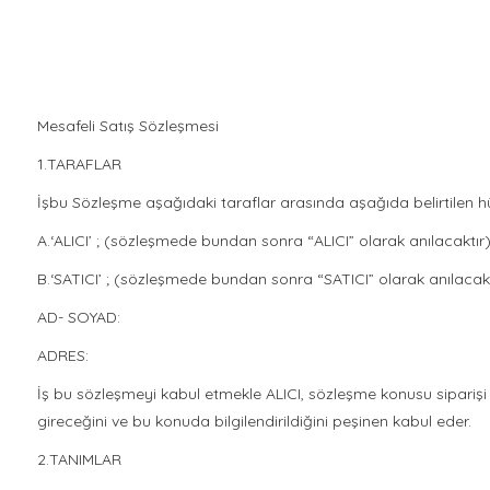
Mesafeli Satış Sözleşmesi
1.TARAFLAR
İşbu Sözleşme aşağıdaki taraflar arasında aşağıda belirtilen h
A.‘ALICI’ ; (sözleşmede bundan sonra “ALICI” olarak anılacaktır
B.‘SATICI’ ; (sözleşmede bundan sonra “SATICI” olarak anılacakt
AD- SOYAD:
ADRES:
İş bu sözleşmeyi kabul etmekle ALICI, sözleşme konusu siparişi 
gireceğini ve bu konuda bilgilendirildiğini peşinen kabul eder.
2.TANIMLAR