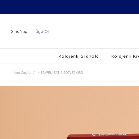
Giriş Yap
Üye Ol
Kolajenli Granola
Kolajenli K
Ana Sayfa
MESAFELI SATIŞ SÖZLEŞMESI