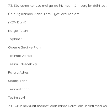
7.3. Sözleşme konusu mal ya da hizmetin tüm vergiler dâhil satış
Ürün Açıklaması Adet Birim Fiyatı Ara Toplam
(KDV Dahil)
Kargo Tutarı
Toplam :
Ödeme Şekli ve Planı
Teslimat Adresi
Teslim Edilecek kişi
Fatura Adresi
Sipariş Tarihi
Teslimat tarihi
Teslim şekli
7.4. Ürün sevkiyat masrafı olan kargo ücreti aksi belirtilmedikç