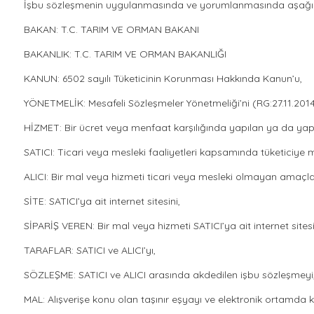
İşbu sözleşmenin uygulanmasında ve yorumlanmasında aşağıda yaz
BAKAN: T.C. TARIM VE ORMAN BAKANI
BAKANLIK: T.C. TARIM VE ORMAN BAKANLIĞI
KANUN: 6502 sayılı Tüketicinin Korunması Hakkında Kanun’u,
YÖNETMELİK: Mesafeli Sözleşmeler Yönetmeliği’ni (RG:27.11.201
HİZMET: Bir ücret veya menfaat karşılığında yapılan ya da yapı
SATICI: Ticari veya mesleki faaliyetleri kapsamında tüketiciye
ALICI: Bir mal veya hizmeti ticari veya mesleki olmayan amaçlar
SİTE: SATICI’ya ait internet sitesini,
SİPARİŞ VEREN: Bir mal veya hizmeti SATICI’ya ait internet sites
TARAFLAR: SATICI ve ALICI’yı,
SÖZLEŞME: SATICI ve ALICI arasında akdedilen işbu sözleşmeyi
MAL: Alışverişe konu olan taşınır eşyayı ve elektronik ortamda k