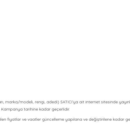
tarı, marka/modeli, rengi, adedi) SATICI’ya ait internet sitesinde yay
z. Kampanya tarihine kadar geçerlidir.
edilen fiyatlar ve vaatler güncelleme yapılana ve değiştirilene kadar geçe