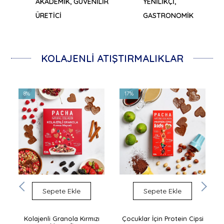
AKADEMİK, GÜVENİLİR
YENİLİKÇİ,
ÜRETİCİ
GASTRONOMİK
KOLAJENLİ ATIŞTIRMALIKLAR
8%
17%
Sepete Ekle
Sepete Ekle
ı
Kolajenli Granola Kırmızı
Çocuklar İçin Protein Cipsi