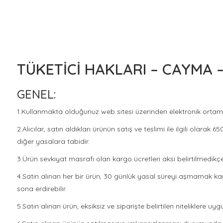
TÜKETİCİ HAKLARI – CAYMA –
GENEL:
1.Kullanmakta olduğunuz web sitesi üzerinden elektronik ortamda
2.Alıcılar, satın aldıkları ürünün satış ve teslimi ile ilgili ola
diğer yasalara tabidir.
3.Ürün sevkiyat masrafı olan kargo ücretleri aksi belirtilmedikçe
4.Satın alınan her bir ürün, 30 günlük yasal süreyi aşmamak kaydı
sona erdirebilir.
5.Satın alınan ürün, eksiksiz ve siparişte belirtilen niteliklere u