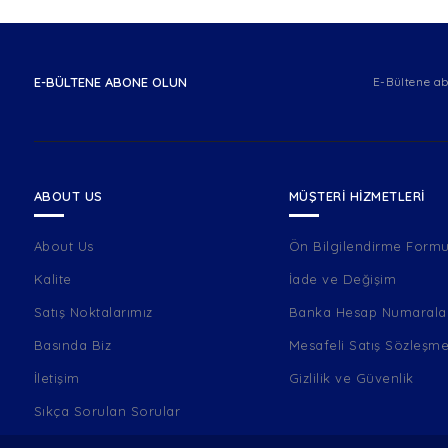
E-BÜLTENE ABONE OLUN
E-Bültene ab
ABOUT US
MÜŞTERI HIZMETLERI
About Us
Ön Bilgilendirme Form
Kalite
İade ve Değişim
Satış Noktalarımız
Banka Hesap Numarala
Basında Biz
Mesafeli Satış Sözleşme
İletişim
Gizlilik ve Güvenlik
Sıkça Sorulan Sorular