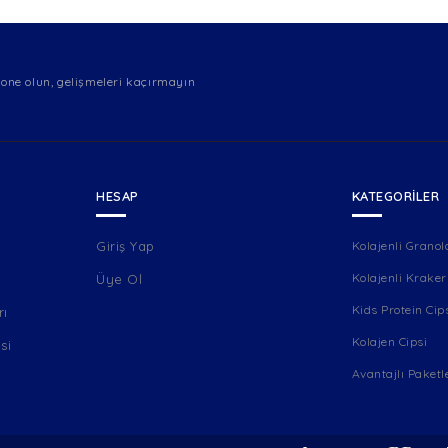
one olun, gelişmeleri kaçırmayın
HESAP
KATEGORILER
u
Giriş Yap
Kolajenli Granol
Kolajenli Kraker
Üye Ol
Kids Protein Cip
rı
Kolajen Cipsi
si
Avantajlı Paketl