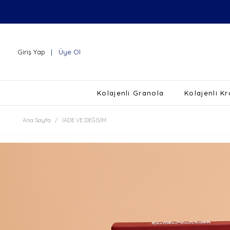
Giriş Yap
Üye Ol
Kolajenli Granola
Kolajenli K
Ana Sayfa
İADE VE DEĞIŞIM