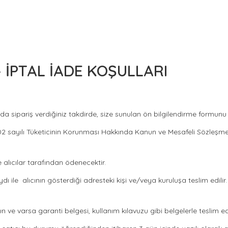
 İPTAL İADE KOŞULLARI
 sipariş verdiğiniz takdirde, size sunulan ön bilgilendirme formunu ve
rak 6502 sayılı Tüketicinin Korunması Hakkında Kanun ve Mesafeli Sözleş
 alıcılar tarafından ödenecektir.
 ile alıcının gösterdiği adresteki kişi ve/veya kuruluşa teslim edilir.
ygun ve varsa garanti belgesi, kullanım kılavuzu gibi belgelerle teslim 