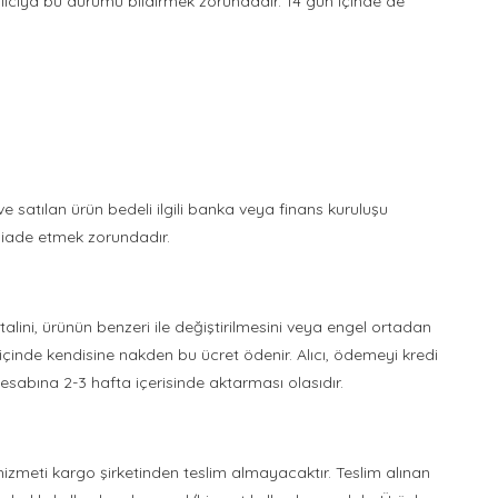
lıcıya bu durumu bildirmek zorundadır. 14 gün içinde de
 ve satılan ürün bedeli ilgili banka veya finans kuruluşu
a iade etmek zorundadır.
ptalini, ürünün benzeri ile değiştirilmesini veya engel ortadan
n içinde kendisine nakden bu ücret ödenir. Alıcı, ödemeyi kredi
hesabına 2-3 hafta içerisinde aktarması olasıdır.
hizmeti kargo şirketinden teslim almayacaktır. Teslim alınan