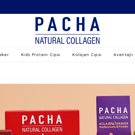
raker
Kids Protein Cipsi
Kolajen Cipsi
Avantajlı