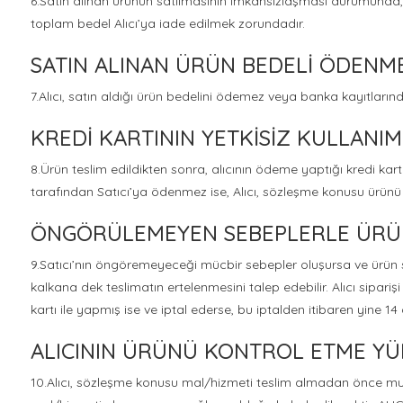
6.Satın alınan ürünün satılmasının imkansızlaşması durumunda, 
toplam bedel Alıcı’ya iade edilmek zorundadır.
SATIN ALINAN ÜRÜN BEDELİ ÖDENME
7.Alıcı, satın aldığı ürün bedelini ödemez veya banka kayıtların
KREDİ KARTININ YETKİSİZ KULLANIMI
8.Ürün teslim edildikten sonra, alıcının ödeme yaptığı kredi kartın
tarafından Satıcı’ya ödenmez ise, Alıcı, sözleşme konusu ürünü 
ÖNGÖRÜLEMEYEN SEBEPLERLE ÜRÜN 
9.Satıcı’nın öngöremeyeceği mücbir sebepler oluşursa ve ürün süres
kalkana dek teslimatın ertelenmesini talep edebilir. Alıcı sipari
kartı ile yapmış ise ve iptal ederse, bu iptalden itibaren yine 1
ALICININ ÜRÜNÜ KONTROL ETME Y
10.Alıcı, sözleşme konusu mal/hizmeti teslim almadan önce muaye