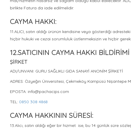
mal/hizmetin hasarsız ve sağlam olduğu kabul edilecektir. ALI
birlikte Fatura da iade edilmelidir.
CAYMA HAKKI:
11.ALICI; satın aldığı ürünün kendisine veya gösterdiği adresteki 
hiçbir hukuki ve cezai sorumluluk üstlenmeksizin ve hiçbir ger
12.SATICININ CAYMA HAKKI BİLDİRİMİ 
ŞİRKET
ADI/UNVANI: GURU SAĞLIKLI GIDA SANAYİ ANONİM ŞİRKETİ
ADRES: Özyeğin Üniversitesi, Çekmeköy Kampüsü Nişantepe M
EPOSTA: info@pachacips.com
TEL:
0850 308 4868
CAYMA HAKKININ SÜRESİ:
13.Alıcı, satın aldığı eğer bir hizmet ise, bu 14 günlük süre sö