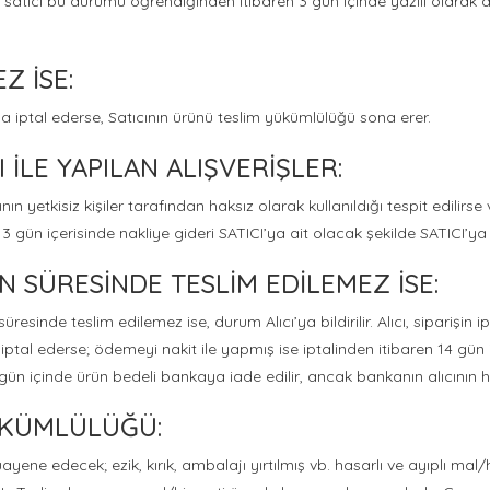
satıcı bu durumu öğrendiğinden itibaren 3 gün içinde yazılı olarak a
Z İSE:
da iptal ederse, Satıcının ürünü teslim yükümlülüğü sona erer.
 İLE YAPILAN ALIŞVERİŞLER:
ın yetkisiz kişiler tarafından haksız olarak kullanıldığı tespit edilirse
3 gün içerisinde nakliye gideri SATICI’ya ait olacak şekilde SATICI’y
SÜRESİNDE TESLİM EDİLEMEZ İSE:
inde teslim edilemez ise, durum Alıcı’ya bildirilir. Alıcı, siparişin i
şi iptal ederse; ödemeyi nakit ile yapmış ise iptalinden itibaren 14 gü
4 gün içinde ürün bedeli bankaya iade edilir, ancak bankanın alıcının 
ÜKÜMLÜLÜĞÜ:
ne edecek; ezik, kırık, ambalajı yırtılmış vb. hasarlı ve ayıplı mal/