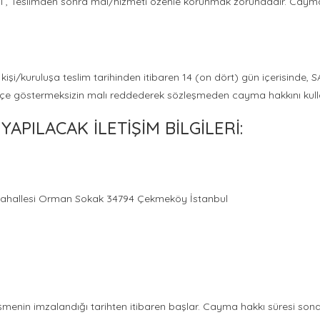
CI , Teslimden sonra mal/hizmeti özenle korunmak zorundadır. Cayma 
kişi/kuruluşa teslim tarihinden itibaren 14 (on dört) gün içerisinde, SA
ekçe göstermeksizin malı reddederek sözleşmeden cayma hakkını kulla
YAPILACAK İLETİŞİM BİLGİLERİ:
ahallesi Orman Sokak 34794 Çekmeköy İstanbul
zleşmenin imzalandığı tarihten itibaren başlar. Cayma hakkı süresi so