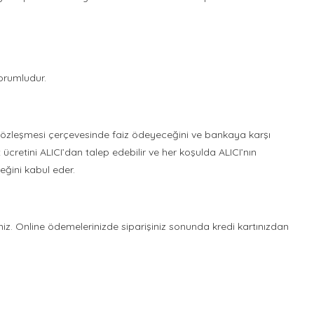
orumludur.
ı sözleşmesi çerçevesinde faiz ödeyeceğini ve bankaya karşı
cretini ALICI’dan talep edebilir ve her koşulda ALICI’nın
eğini kabul eder.
iniz. Online ödemelerinizde siparişiniz sonunda kredi kartınızdan