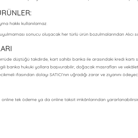
ÜRÜNLER:
yma hakkı kullanılamaz.
na uyulmaması sonucu oluşacak her türlü ürün bozulmalarından Alıcı s
ARI
errüde düştüğü takdirde, kart sahibi banka ile arasındaki kredi kart
li banka hukuki yollara başvurabilir; doğacak masrafları ve vekâlet ü
kmeli ifasından dolayı SATICI’nın uğradığı zarar ve ziyanını ödeyec
nıza online tek ödeme ya da online taksit imkânlarından yararlanabilirs