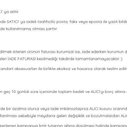
ya aittir.
inde SATICI’ ya iadeli taahhütlü posta, faks veya eposta ile yazılı 
 kullanılmamış olması şarttır.
e edilmek istenen ürünün faturası kurumsal ise, iade ederken kurumun d
deleri İADE FATURASI kesilmediği takdirde tamamlanamayacaktır. )
andart aksesuarları ile birlikte eksiksiz ve hasarsız olarak teslim edi
n geç 10 günlük süre içerisinde toplam bedeli ve ALICI’yı borç altına
de bir azalma olursa veya iade imkânsızlaşırsa ALICI kusuru oranınd
lanılması sebebiyle meydana gelen değişiklik ve bozulmalardan ALIC
enlenen kampanya limit tutarının altına düşülmesi halinde kampanya 