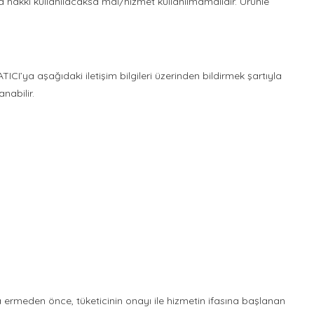
hakkı kullanılacaksa mal/hizmet kullanılmamalıdır. Ürünle
TICI’ya aşağıdaki iletişim bilgileri üzerinden bildirmek şartıyla
nabilir.
na ermeden önce, tüketicinin onayı ile hizmetin ifasına başlanan