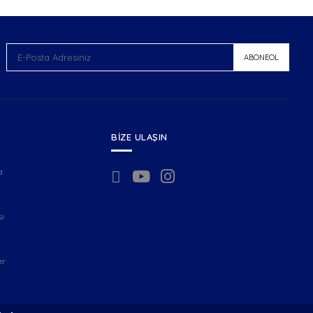
ABONEOL
BIZE ULAŞIN
a
si
er