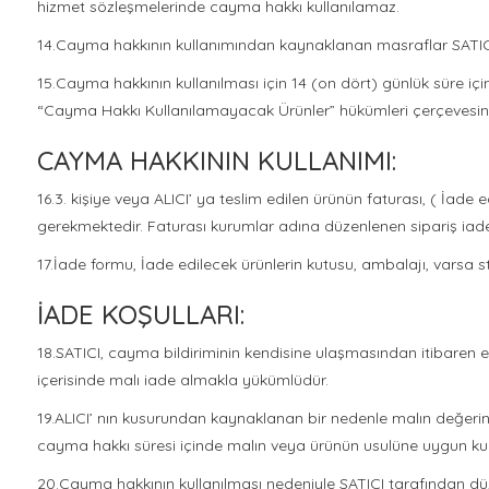
hizmet sözleşmelerinde cayma hakkı kullanılamaz.
14.Cayma hakkının kullanımından kaynaklanan masraflar SATICI’ 
15.Cayma hakkının kullanılması için 14 (on dört) günlük süre iç
“Cayma Hakkı Kullanılamayacak Ürünler” hükümleri çerçevesinde
CAYMA HAKKININ KULLANIMI:
16.3. kişiye veya ALICI’ ya teslim edilen ürünün faturası, ( İad
gerekmektedir. Faturası kurumlar adına düzenlenen sipariş ia
17.İade formu, İade edilecek ürünlerin kutusu, ambalajı, varsa st
İADE KOŞULLARI:
18.SATICI, cayma bildiriminin kendisine ulaşmasından itibaren e
içerisinde malı iade almakla yükümlüdür.
19.ALICI’ nın kusurundan kaynaklanan bir nedenle malın değerin
cayma hakkı süresi içinde malın veya ürünün usulüne uygun kul
20.Cayma hakkının kullanılması nedeniyle SATICI tarafından düz