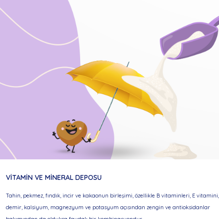
VİTAMİN VE MİNERAL DEPOSU
Tahin, pekmez, fındık, incir ve kakaonun birleşimi, özellikle B vitaminleri, E vitamini,
demir, kalsiyum, magnezyum ve potasyum açısından zengin ve antioksidanlar
bakımından da oldukça faydalı bir kombinasyondur.