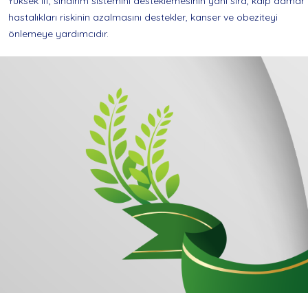
Yüksek lif, sindirim sistemini desteklemesinin yanı sıra, kalp damar
hastalıkları riskinin azalmasını destekler, kanser ve obeziteyi
önlemeye yardımcıdır.