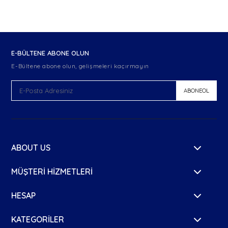
E-BÜLTENE ABONE OLUN
E-Bültene abone olun, gelişmeleri kaçırmayın
ABONEOL
ABOUT US
About Us
MÜŞTERI HIZMETLERI
Kalite
Ön Bilgilendirme Formu
HESAP
Satış Noktalarımız
İade ve Değişim
Giriş Yap
KATEGORILER
Basında Biz