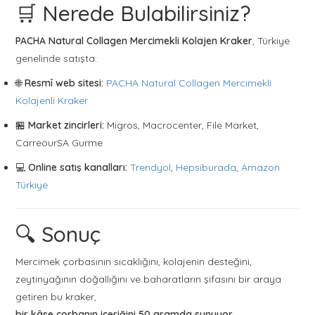
🛒 Nerede Bulabilirsiniz?
PACHA Natural Collagen Mercimekli Kolajen Kraker
, Türkiye
genelinde satışta:
🌐
Resmî web sitesi:
PACHA Natural Collagen Mercimekli
Kolajenli Kraker
🏪
Market zincirleri:
Migros, Macrocenter, File Market,
CarreourSA Gurme
💻
Online satış kanalları:
Trendyol
,
Hepsiburada
,
Amazon
Türkiye
🔍 Sonuç
Mercimek çorbasının sıcaklığını, kolajenin desteğini,
zeytinyağının doğallığını ve baharatların şifasını bir araya
getiren bu kraker,
bir kâse çorbanın içeriğini 50 gramda sunuyor.