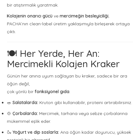
bir atıştırmalık yaratmak.
Kolajenin onarıcı gücü
ve
mercimeğin besleyiciliği
,
PACHA’nın clean-label üretim yaklaşımıyla birleşerek ortaya
çıktı.
🍽️ Her Yerde, Her An:
Mercimekli Kolajen Kraker
Günün her anına uyum sağlayan bu kraker, sadece bir ara
öğün değil;
çok yönlü bir
fonksiyonel gıda
.
🥗
Salatalarda:
Kruton gibi kullanabilir, proteini artırabilirsiniz.
🍲
Çorbalarda:
Mercimek, tarhana veya sebze çorbalarına
mükemmel eşlik eder.
🍶
Yoğurt ve dip soslarla:
Ana öğün kadar doyurucu, yüksek