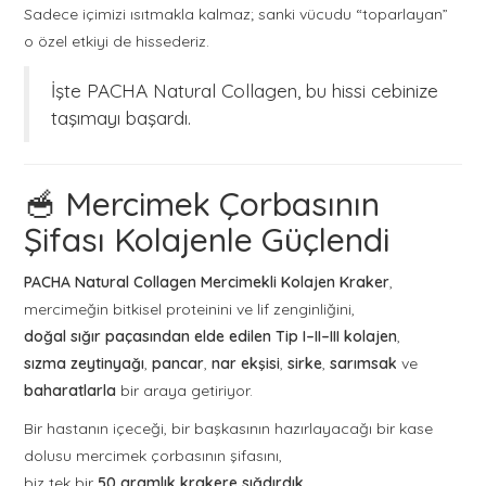
Sadece içimizi ısıtmakla kalmaz; sanki vücudu “toparlayan”
o özel etkiyi de hissederiz.
İşte PACHA Natural Collagen, bu hissi cebinize
taşımayı başardı.
🥣 Mercimek Çorbasının
Şifası Kolajenle Güçlendi
PACHA Natural Collagen Mercimekli Kolajen Kraker
,
mercimeğin bitkisel proteinini ve lif zenginliğini,
doğal sığır paçasından elde edilen Tip I–II–III kolajen
,
sızma zeytinyağı
,
pancar
,
nar ekşisi
,
sirke
,
sarımsak
ve
baharatlarla
bir araya getiriyor.
Bir hastanın içeceği, bir başkasının hazırlayacağı bir kase
dolusu mercimek çorbasının şifasını,
biz tek bir
50 gramlık krakere sığdırdık.