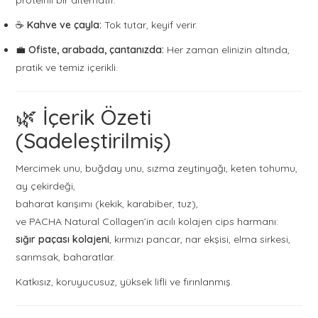
proteinli bir alternatif.
☕
Kahve ve çayla:
Tok tutar, keyif verir.
💼
Ofiste, arabada, çantanızda:
Her zaman elinizin altında,
pratik ve temiz içerikli.
🌿 İçerik Özeti
(Sadeleştirilmiş)
Mercimek unu, buğday unu, sızma zeytinyağı, keten tohumu,
ay çekirdeği,
baharat karışımı (kekik, karabiber, tuz),
ve PACHA Natural Collagen’in acılı kolajen cips harmanı:
sığır paçası kolajeni
, kırmızı pancar, nar ekşisi, elma sirkesi,
sarımsak, baharatlar.
Katkısız, koruyucusuz, yüksek lifli ve fırınlanmış.