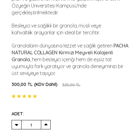
Özyeğin Üniversitesi Kampüsü'nde
gerçekleştirilmektedir.
Besleyici ve sağlıklı bir granola, müsli veye
kahvaltılık arayanlar için ideal bir tercihtir.
Granolaların dünyasına lezzet ve sağlık getiren
PACHA
NATURAL COLLAGEN Kırmızı Meyveli Kolajenli
Granola
, hem besleyici içeriği hem de eşsiz tat
uyumuyla fark yaratıyor ve granola deneyiminizi bir
üst seviyeye taşıyor.
300,00 TL
(KDV Dahil)
325,00 TL
ADET: