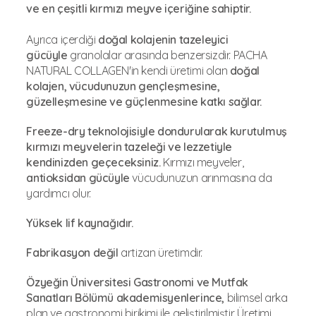
ve en çeşitli kırmızı meyve içeriğine sahiptir.
Ayrıca içerdiği
doğal kolajenin tazeleyici
gücüyle
granolalar arasında benzersizdir. PACHA
NATURAL COLLAGEN'in kendi üretimi olan
doğal
kolajen, vücudunuzun gençleşmesine,
güzelleşmesine ve güçlenmesine katkı sağlar.
Freeze-dry teknolojisiyle dondurularak kurutulmuş
kırmızı meyvelerin tazeleği ve lezzetiyle
kendinizden geçeceksiniz.
Kırmızı meyveler,
antioksidan gücüyle
vücudunuzun arınmasına da
yardımcı olur.
Yüksek lif kaynağıdır.
Fabrikasyon değil
artizan üretimdir.
Özyeğin Üniversitesi Gastronomi ve Mutfak
Sanatları Bölümü akademisyenlerince,
bilimsel arka
plan ve gastronomi birikimi ile geliştirilmiştir. Üretimi