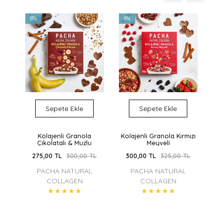
8%
8%
1
Sepete Ekle
Sepete Ekle
 1
Kolajenli Granola
Kolajenli Granola Kırmızı
K
Çikolatalı & Muzlu
Meyveli
TL
275,00 TL
300,00 TL
300,00 TL
325,00 TL
PACHA NATURAL
PACHA NATURAL
COLLAGEN
COLLAGEN