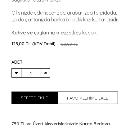
Ofisinizde çekmecenizde, arabanızda torpidoda,
yolda çantanızda harika bir açlık krizi kurtarıcısıdır.
Kahve ve çaylarınızın
lezzetli eşlikçisidir.
125,00 TL
(KDV Dahil)
150,00 TL
ADET:
SEPETE EKLE
FAVORİLERİME EKLE
750 TL ve Üzeri Alışverişlerinizde Kargo Bedava