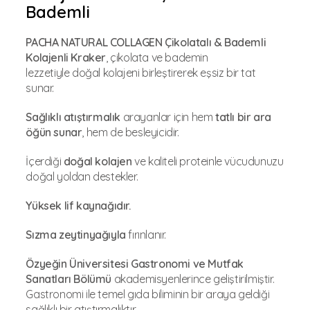
Bademli
PACHA NATURAL COLLAGEN Çikolatalı & Bademli
Kolajenli Kraker
, çikolata ve bademin
lezzetiyle doğal kolajeni birleştirerek eşsiz bir tat
sunar.
Sağlıklı atıştırmalık
arayanlar için hem
tatlı bir ara
öğün sunar
, hem de besleyicidir.
İçerdiği
doğal kolajen
ve kaliteli proteinle vücudunuzu
doğal yoldan destekler.
Yüksek lif kaynağıdır.
Sızma zeytinyağıyla
fırınlanır.
Özyeğin Üniversitesi Gastronomi ve Mutfak
Sanatları Bölümü
akademisyenlerince geliştirilmiştir.
Gastronomi ile temel gıda biliminin bir araya geldiği
sağlıklı bir atıştırmalıktır.