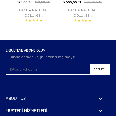
L
125,00 TL
150,00 TL
3.500,00 TL
3.775,00 TL
PACHA NATURAL
PACHA NATURAL
COLLAGEN
COLLAGEN
E-BÜLTENE ABONE OLUN
E-Bültene abone olun, gelişmeleri kaçırmayın
ABONEOL
ABOUT US
About Us
MÜŞTERI HIZMETLERI