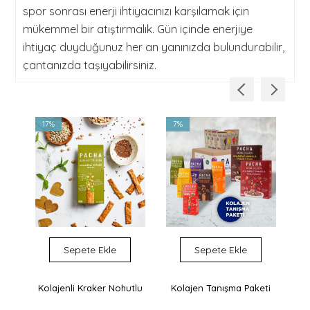
spor sonrası enerji ihtiyacınızı karşılamak için
mükemmel bir atıştırmalık. Gün içinde enerjiye
ihtiyaç duyduğunuz her an yanınızda bulundurabilir,
çantanızda taşıyabilirsiniz.
17%
7%
1
Sepete Ekle
Sepete Ekle
Kolajenli Kraker Nohutlu
Kolajen Tanışma Paketi
K